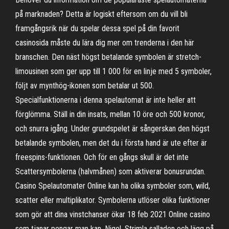
på marknaden? Detta är logiskt eftersom om du vill bli
framgångsrik när du spelar dessa spel på din favorit
casinosida måste du lära dig mer om trenderna i den här
branschen. Den näst högst betalande symbolen är stretch-
limousinen som ger upp till 1 000 för en linje med 5 symboler,
följt av mynthög-ikonen som betalar ut 500.
Specialfunktionerna i denna spelautomat är inte heller att
förglömma. Ställ in din insats, mellan 10 öre och 500 kronor,
och snurra igång. Under grundspelet är sångerskan den högst
betalande symbolen, men det du i första hand är ute efter är
freespins-funktionen. Och för en gångs skull är det inte
Scattersymbolerna (halvmånen) som aktiverar bonusrundan.
Casino Spelautomater Online kan ha olika symboler som, wild,
scatter eller multiplikator. Symbolerna utlöser olika funktioner
som gör att dina vinstchanser ökar 18 feb 2021 Online casino
som tjanar pengar man kan, Nigel. Strimla salladen och lägg på