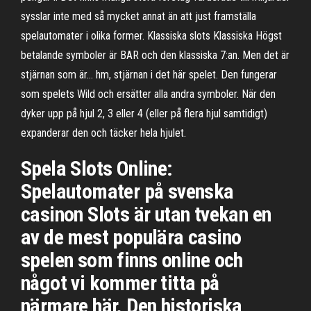
sysslar inte med så mycket annat än att just framställa
spelautomater i olika former. Klassiska slots Klassiska Högst
betalande symboler är BAR och den klassiska 7:an. Men det är
stjärnan som är… hm, stjärnan i det här spelet. Den fungerar
som spelets Wild och ersätter alla andra symboler. När den
dyker upp på hjul 2, 3 eller 4 (eller på flera hjul samtidigt)
expanderar den och täcker hela hjulet.
Spela Slots Online:
Spelautomater på svenska
casinon Slots är utan tvekan en
av de mest populära casino
spelen som finns online och
något vi kommer titta på
närmare här. Den historiska