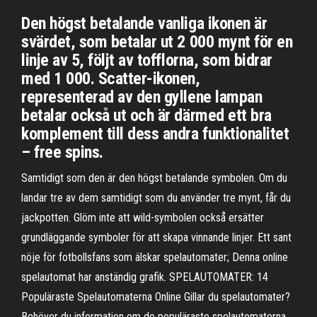
Den högst betalande vanliga ikonen är
svärdet, som betalar ut 2 000 mynt för en
linje av 5, följt av tofflorna, som bidrar
med 1 000. Scatter-ikonen,
representerad av den gyllene lampan
betalar också ut och är därmed ett bra
komplement till dess andra funktionalitet
– free spins.
Samtidigt som den är den högst betalande symbolen. Om du
landar tre av dem samtidigt som du använder tre mynt, får du
jackpotten. Glöm inte att wild-symbolen också ersätter
grundläggande symboler för att skapa vinnande linjer. Ett sant
nöje för fotbollsfans som älskar spelautomater; Denna online
spelautomat har anständig grafik. SPELAUTOMATER: 14
Populäraste Spelautomaterna Online Gillar du spelautomater?
Behöver du information om de populäraste spelautomaterna