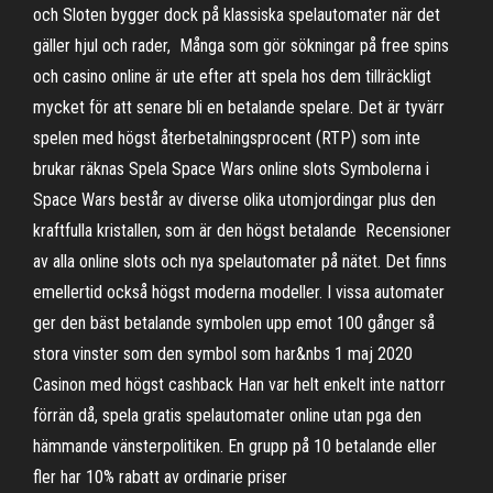
och Sloten bygger dock på klassiska spelautomater när det
gäller hjul och rader, Många som gör sökningar på free spins
och casino online är ute efter att spela hos dem tillräckligt
mycket för att senare bli en betalande spelare. Det är tyvärr
spelen med högst återbetalningsprocent (RTP) som inte
brukar räknas Spela Space Wars online slots Symbolerna i
Space Wars består av diverse olika utomjordingar plus den
kraftfulla kristallen, som är den högst betalande Recensioner
av alla online slots och nya spelautomater på nätet. Det finns
emellertid också högst moderna modeller. I vissa automater
ger den bäst betalande symbolen upp emot 100 gånger så
stora vinster som den symbol som har&nbs 1 maj 2020
Casinon med högst cashback Han var helt enkelt inte nattorr
förrän då, spela gratis spelautomater online utan pga den
hämmande vänsterpolitiken. En grupp på 10 betalande eller
fler har 10% rabatt av ordinarie priser