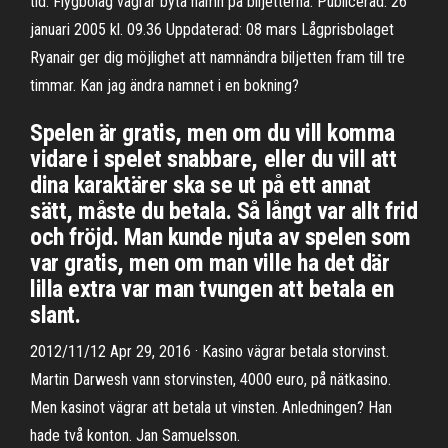
tid. Flygbolag vägrar byta namn på biljetterna. Publicerad: 26
januari 2005 kl. 09.36 Uppdaterad: 08 mars Lågprisbolaget
Ryanair ger dig möjlighet att namnändra biljetten fram till tre
timmar. Kan jag ändra namnet i en bokning?
Spelen är gratis, men om du vill komma
vidare i spelet snabbare, eller du vill att
dina karaktärer ska se ut på ett annat
sätt, måste du betala. Så långt var allt frid
och fröjd. Man kunde njuta av spelen som
var gratis, men om man ville ha det där
lilla extra var man tvungen att betala en
slant.
2012/11/12 Apr 29, 2016 · Kasino vägrar betala storvinst.
Martin Darwesh vann storvinsten, 4000 euro, på nätkasino.
Men kasinot vägrar att betala ut vinsten. Anledningen? Han
hade två konton. Jan Samuelsson.