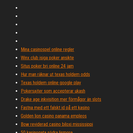
Mina casinospel online regler
Winx club isiga poker ansikte
Situs poker bri online 24 jam
Hur man räknar ut texas holdem odds
Texas holdem online google play
Pokersajter som accepterar ukash
Drake age inkvisition mer förmågor än slots
Fastna med ett falskt id på ett kasino
Golden lion casino panama empleos
Bow reviderad casino biloxi mississippi
50 kasinogata södra lismore