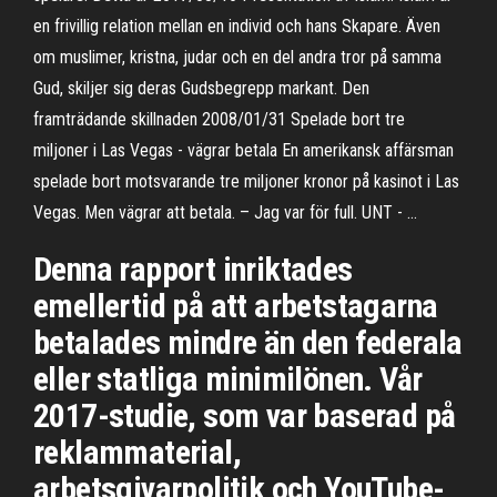
en frivillig relation mellan en individ och hans Skapare. Även
om muslimer, kristna, judar och en del andra tror på samma
Gud, skiljer sig deras Gudsbegrepp markant. Den
framträdande skillnaden 2008/01/31 Spelade bort tre
miljoner i Las Vegas - vägrar betala En amerikansk affärsman
spelade bort motsvarande tre miljoner kronor på kasinot i Las
Vegas. Men vägrar att betala. – Jag var för full. UNT - …
Denna rapport inriktades
emellertid på att arbetstagarna
betalades mindre än den federala
eller statliga minimilönen. Vår
2017-studie, som var baserad på
reklammaterial,
arbetsgivarpolitik och YouTube-