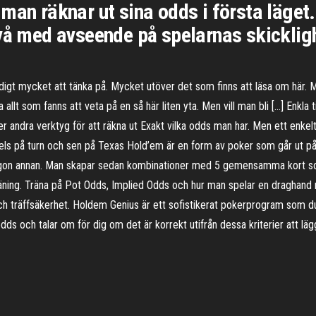
an räknar ut sina odds i första läget. 
ivå med avseende på spelarnas skicklig
äldigt mycket att tänka på. Mycket utöver det som finns att läsa om här
t som fanns att veta på en så här liten yta. Men vill man bli […] Enkla t
 eller andra verktyg för att räkna ut Exakt vilka odds man har. Men ett en
 dels på turn och sen på Texas Hold’em är en form av poker som går ut p
 någon annan. Man skapar sedan kombinationer med 5 gemensamma kort so
s Träning. Träna på Pot Odds, Implied Odds och hur man spelar en dragha
ch träffsäkerhet. Holdem Genius är ett sofistikerat pokerprogram som du
 och talar om för dig om det är korrekt utifrån dessa kriterier att lägga