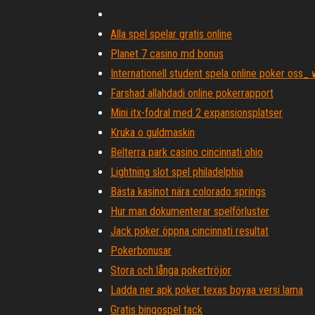
Alla spel spelar gratis online
Planet 7 casino md bonus
Internationell student spela online poker oss
Farshad allahdadi online pokerrapport
Mini itx-fodral med 2 expansionsplatser
Kruka o guldmaskin
Belterra park casino cincinnati ohio
Lightning slot spel philadelphia
Bästa kasinot nära colorado springs
Hur man dokumenterar spelförluster
Jack poker öppna cincinnati resultat
Pokerbonusar
Stora och långa pokertröjor
Ladda ner apk poker texas boyaa versi lama
Gratis bingospel tack