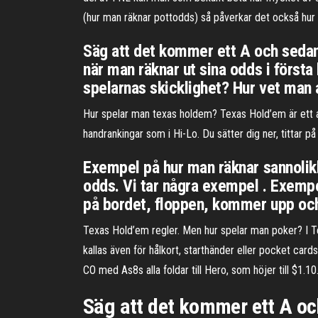
(hur man räknar pottodds) så påverkar det också hur 
Säg att det kommer ett A och sedan 
när man räknar ut sina odds i första
spelarnas skicklighet? Hur vet man a
Hur spelar man texas holdem? Texas Hold’em är ett a
handrankingar som i Hi-Lo. Du sätter dig ner, tittar på
Exempel på hur man räknar sannolikh
odds. Vi tar några exempel . Exempe
på bordet, floppen, kommer upp och 
Texas Hold’em regler. Men hur spelar man poker? I T
kallas även för hålkort, starthänder eller pocket card
CO med As8s alla foldar till Hero, som höjer till $1.
Säg att det kommer ett A och