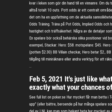
kvar i leken som gör din hand till en vinnanre. Om du
alltså totalt 10 outs. Pott odds är ett centralt område
det om ha en uppfattning om de aktuella sannolikhetern
Odds Träning. Träna på Pot Odds, Implied Odds och h
hastighet och träffsäkerhet. Några av de detaljer so
En spelare bör också behärska olika positioner vid b
exempel, Stackar: Hero: $58. motspelare: $45. Hero si
(potten $2.30) BB Villain checkar, Hero betar $2., BB Vi
tillgång till miniräknare eller andra verktyg för att 
…
Feb 5, 2021 It's just like wh
exactly what your chances of
See full list on poker.se Hur mycket får man betta i 
upp" (eller bättre, beroende på hur många spelare so
del av I NL kan man som bekant beta hur mycket av si