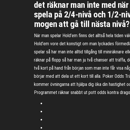
det räknar man inte med när m
spela på 2/4-nivå och 1/2-n
mogen att gå till nästa nivå?
När man spelar Hold’em finns det alltså hela tiden v
Hold’em vore det konstigt om man lyckades förmedla all
spelar så har man inte alltid tillgång till miniräknare
räknar på flopp så har man ju två chanser att träffa,
två kort på hand från början som man inte får visa
börjar med att dela ut ett kort till alla. Poker Odd
kommer övningarna att hjälpa dig öka din hastighet o
Programmet räknar snabbt ut pott odds kontra dragodds