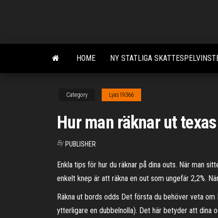
Skip
to
the
content
HOME
NY STATLIGA SKATTESPELVINST
Category
Lyas19366
Hur man räknar ut texa
By
PUBLISHER
Enkla tips för hur du räknar på dina outs. När man sitte
enkelt knep är att räkna en out som ungefär 2,2%. Nä
Räkna ut bords odds Det första du behöver veta om R
ytterligare en dubbelnolla). Det här betyder att dina 