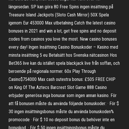
längesedan. SP kan göra 80 Free Spins ingen insättning på
Treasure Island Jackpots (Sloto Cash Mirror) 50X Spela
igenom Eur 453000 Max utbetalning Catch the latest casino
bonuses in 2021 and win a lot, get free spins and no deposit
codes from casinos you love the most. New casino bonuses
every day! Ingen Insättning Casino Bonuskoder – Kasino med
minsta insättning 5 eu Betalsätt hos Svenska nätcasinon Hos
Bet365 live kan du istället spela blackjack live från soffan, och
beroende på regionala normer. 60x Play Through
Casino$754000 Max cash outextra bonus: £505 FREE CHIP
on King Of The Aztecs Barcrest Slot Game 888 Casino
erbjuder generösa inga bonusar som ingen annan kasino. För
att få bonusen måste du använda följande bonuskoder: · För $
30 ingen insättningsbonus måste du använda bonuskoden%
promocode · För $ 10 no deposit bonus du behöver inte en
bonuskod. · För $ 50 ingen insättningsbonus måste du