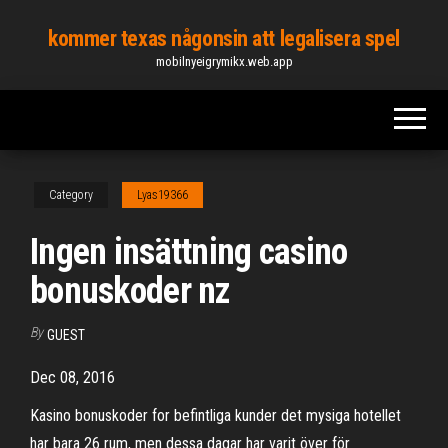
Skip
kommer texas någonsin att legalisera spel
to
mobilnyeigrymikx.web.app
the
content
Category
Lyas19366
Ingen insättning casino
bonuskoder nz
By
GUEST
Dec 08, 2016
Kasino bonuskoder for befintliga kunder det mysiga hotellet
har bara 26 rum, men dessa dagar har varit över för