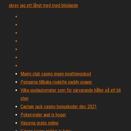
skrev jag ett långt mejl med blödande
Miami club casino ingen insättningskod
Pengarna tillbaka roulette paddy power
Vilka spelautomater som för närvarande håller på att bli
sten
Captain jack casino bonuskoder dec 2021
Pokerregler wat is hoger
Häxorna gratis online