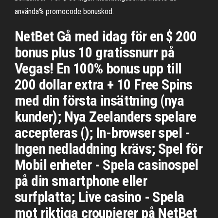
använda% promocode bonuskod.
NetBet Gå med idag för en $ 200
bonus plus 10 gratissnurr på
Vegas! En 100% bonus upp till
200 dollar extra + 10 Free Spins
med din första insättning (nya
kunder); Nya Zeelanders spelare
accepteras (); In-browser spel -
Ingen nedladdning krävs; Spel för
Mobil enheter - Spela casinospel
på din smartphone eller
surfplatta; Live casino - Spela
mot riktiga croupierer på NetBet