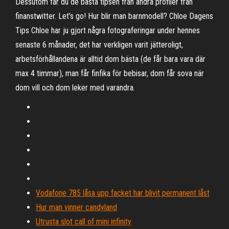
Dessutom får du de bästa tipsen från andra profiler från
finanstwitter. Let’s go! Hur blir man barnmodell? Chloe Dagens
Tips Chloe har ju gjort några fotograferingar under hennes
senaste 6 månader, det har verkligen varit jätteroligt,
arbetsförhållandena är alltid dom bästa (de får bara vara där
max 4 timmar), man får finfika för bebisar, dom får sova när
dom vill och dom leker med varandra.
Vodafone 785 låsa upp facket har blivit permanent låst
Hur man vinner candyland
Utrusta slot call of mini infinity