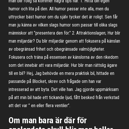
man blir rolig så kommer några tips här. 1. Hitta din egen
humor och lita på den. All humor passar inte alla, men du
uttrycker bäst humor om du själv tycker det är roligt. Sen får
man ju känna av vilken slags humor som passar till olika slags
människor att ”presentera den för.” 2. Attraktionslagen; Hur blir
man miljardär? Du blir miljardär genom att fokusera på känslan
av obegränsad frihet och obegränsade valmöjligheter.
Fokusera och träna på essensen av känslorna av den rikedom
som det innebär att vara miljardär. Hur blir man rättslig ägare
till en bil? Hej, Jag behövde en mera praktisk bil, hittade en
passande på Blocket, skrev och frågade om han var
intresserad av att byta. Det ville han. Jag gjorde uppmärksam
på att min bil hade ett tickande ljud, fått besked från verkstad
att det var ” en eller flera ventiler”.
Om man bara är där för