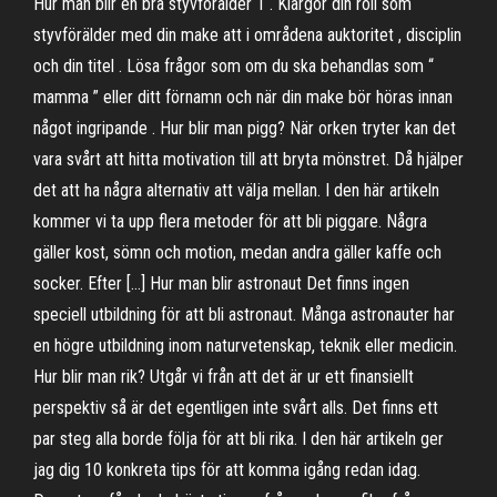
Hur man blir en bra styvförälder 1 . Klargör din roll som
styvförälder med din make att i områdena auktoritet , disciplin
och din titel . Lösa frågor som om du ska behandlas som “
mamma ” eller ditt förnamn och när din make bör höras innan
något ingripande . Hur blir man pigg? När orken tryter kan det
vara svårt att hitta motivation till att bryta mönstret. Då hjälper
det att ha några alternativ att välja mellan. I den här artikeln
kommer vi ta upp flera metoder för att bli piggare. Några
gäller kost, sömn och motion, medan andra gäller kaffe och
socker. Efter […] Hur man blir astronaut Det finns ingen
speciell utbildning för att bli astronaut. Många astronauter har
en högre utbildning inom naturvetenskap, teknik eller medicin.
Hur blir man rik? Utgår vi från att det är ur ett finansiellt
perspektiv så är det egentligen inte svårt alls. Det finns ett
par steg alla borde följa för att bli rika. I den här artikeln ger
jag dig 10 konkreta tips för att komma igång redan idag.