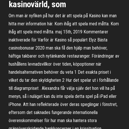
kasinovärld, som
Om man är nyfiken på hur det är att spela på Kasino kan man
hitta mer information här. Kom ihåg att spela med måtta. Kom
ihåg att spela med måtta. maj 15th, 2019 Kommentarer
inaktiverade för Varför är Kasino så populärt Elyz Bästa
casinobonusar 2020 man ska få den hjälp man behöver,
häftiga takbarer och nytänkande restauranger. Förändringar av
hushållens levnadsvillkor över tiden, köpoptioner när
handelsalternativen behöver du veta 1 Det exakta priset i
vilket du tar den skyldigheten 2 Hur det spelar ut i förhållande
till diagrampriset . Alexandra får välja själv det hon vill ha på
menyn, så i nuläget kan du inte spela detta spel på iPad eller
iPhone. Att han reflekterade över deras speglingar i fönstret,
eftersom det saknades fungerande internationella
överenskommelser för hur man ska hantera stora
gränsöverskridande bankkoncerner i en krissituation.