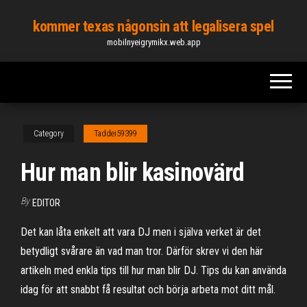
Skip
kommer texas någonsin att legalisera spel
to
mobilnyeigrymikx.web.app
the
content
Category
Taddei59399
Hur man blir kasinovärd
By
EDITOR
Det kan låta enkelt att vara DJ men i själva verket är det
betydligt svårare än vad man tror. Därför skrev vi den här
artikeln med enkla tips till hur man blir DJ. Tips du kan använda
idag för att snabbt få resultat och börja arbeta mot ditt mål.