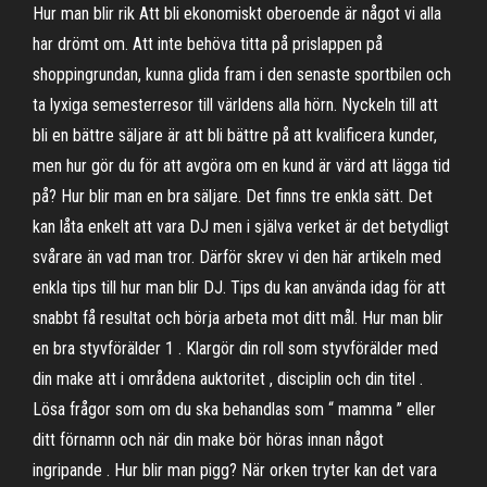
Hur man blir rik Att bli ekonomiskt oberoende är något vi alla
har drömt om. Att inte behöva titta på prislappen på
shoppingrundan, kunna glida fram i den senaste sportbilen och
ta lyxiga semesterresor till världens alla hörn. Nyckeln till att
bli en bättre säljare är att bli bättre på att kvalificera kunder,
men hur gör du för att avgöra om en kund är värd att lägga tid
på? Hur blir man en bra säljare. Det finns tre enkla sätt. Det
kan låta enkelt att vara DJ men i själva verket är det betydligt
svårare än vad man tror. Därför skrev vi den här artikeln med
enkla tips till hur man blir DJ. Tips du kan använda idag för att
snabbt få resultat och börja arbeta mot ditt mål. Hur man blir
en bra styvförälder 1 . Klargör din roll som styvförälder med
din make att i områdena auktoritet , disciplin och din titel .
Lösa frågor som om du ska behandlas som “ mamma ” eller
ditt förnamn och när din make bör höras innan något
ingripande . Hur blir man pigg? När orken tryter kan det vara