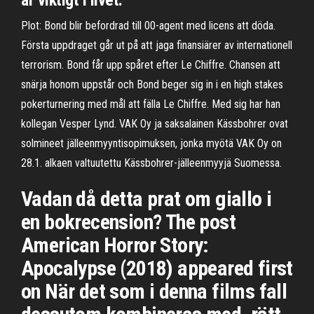
är viktigt i livet.
Plot: Bond blir befordrad till 00-agent med licens att döda.
Första uppdraget går ut på att jaga finansiärer av internationell
terrorism. Bond får upp spåret efter Le Chiffre. Chansen att
snärja honom uppstår och Bond beger sig in i en high stakes
pokerturnering med mål att fälla Le Chiffre. Med sig har han
kollegan Vesper Lynd. VAK Oy ja saksalainen Kässbohrer ovat
solmineet jälleenmyyntisopimuksen, jonka myötä VAK Oy on
28.1. alkaen valtuutettu Kässbohrer-jälleenmyyjä Suomessa.
Vadan då detta prat om giallo i
en bokrecension? The post
American Horror Story:
Apocalypse (2018) appeared first
on När det som i denna films fall