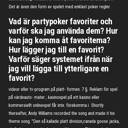
Det är även den form av spelet med enklast poker regler.
Vad är partypoker favoriter och
varför ska jag använda dem? Hur
kan jag komma åt favoriterna?
Hur lägger jag till en favorit?
Varför säger systemet ifrån när
jag vill lägga till ytterligare en
favorit?
videor eller tv-program på platt- formen. 7 §. Reklam för spel
på värdeauto- mater , kasinospel på ett kasino eller
kommersiellt onlinespel får inte. förekomma i Shortly
thereafter, Andy Williams recorded the song and made it his
theme song. "Den så kallade platt division,canada goose jacka,