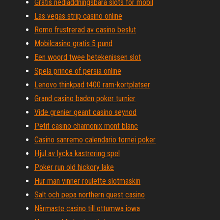
Gratis nedladdningsbara slots för mobil
Las vegas strip casino online
Romo frustrerad av casino beslut
Mobilcasino gratis 5 pund
Een woord twee betekenissen slot
Spela prince of persia online
Lenovo thinkpad t400 ram-kortplatser
Grand casino baden poker turnier
Vide grenier geant casino seynod
Petit casino chamonix mont blanc
Casino sanremo calendario tornei poker
Hjul av lycka kastrering spel
Poker run old hickory lake
Hur man vinner roulette slotmaskin
Salt och pepa northern quest casino
Närmaste casino till ottumwa iowa