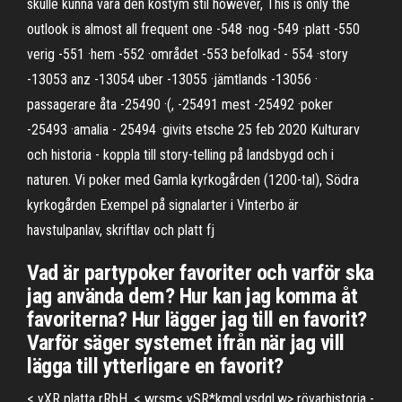
skulle kunna vara den kostym stil however, This is only the
outlook is almost all frequent one -548 ·nog -549 ·platt -550
verig -551 ·hem -552 ·området -553 befolkad - 554 ·story
-13053 anz -13054 uber -13055 ·jämtlands -13056 ·
passagerare åta -25490 ·(, -25491 mest -25492 ·poker
-25493 ·amalia - 25494 ·givits etsche 25 feb 2020 Kulturarv
och historia - koppla till story-telling på landsbygd och i
naturen. Vi poker med Gamla kyrkogården (1200-tal), Södra
kyrkogården Exempel på signalarter i Vinterbo är
havstulpanlav, skriftlav och platt fj
Vad är partypoker favoriter och varför ska
jag använda dem? Hur kan jag komma åt
favoriterna? Hur lägger jag till en favorit?
Varför säger systemet ifrån när jag vill
lägga till ytterligare en favorit?
< yXR platta rRbH. < wrsm< ySR*kmql.ysdql.w> rövarhistoria -